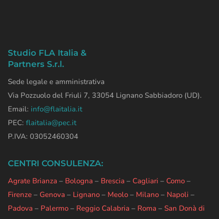
Studio FLA Italia &
Partners S.r.l.
Sede legale e amministrativa
Via Pozzuolo del Friuli 7, 33054 Lignano Sabbiadoro (UD).
Email:
info@flaitalia.it
PEC:
flaitalia@pec.it
P.IVA: 03052460304
CENTRI CONSULENZA:
Agrate Brianza
–
Bologna
–
Brescia
–
Cagliari
–
Como
–
Firenze
–
Genova
–
Lignano
–
Meolo
–
Milano
–
Napoli
–
Padova
–
Palermo
–
Reggio Calabria
–
Roma
–
San Donà di