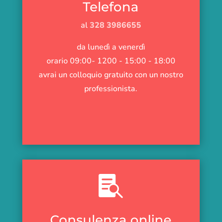
Telefona
al
328 3986655
da lunedì a venerdì
orario 09:00- 1200 - 15:00 - 18:00
avrai un colloquio gratuito con un nostro
professionista.

Consulenza online