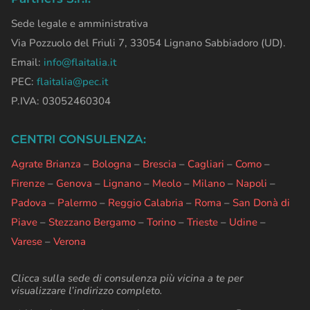
Sede legale e amministrativa
Via Pozzuolo del Friuli 7, 33054 Lignano Sabbiadoro (UD).
Email:
info@flaitalia.it
PEC:
flaitalia@pec.it
P.IVA: 03052460304
CENTRI CONSULENZA:
Agrate Brianza
–
Bologna
–
Brescia
–
Cagliari
–
Como
–
Firenze
–
Genova
–
Lignano
–
Meolo
–
Milano
–
Napoli
–
Padova
–
Palermo
–
Reggio Calabria
–
Roma
–
San Donà di
Piave
–
Stezzano Bergamo
–
Torino
–
Trieste
–
Udine
–
Varese
–
Verona
Clicca sulla sede di consulenza più vicina a te per
visualizzare l’indirizzo completo.