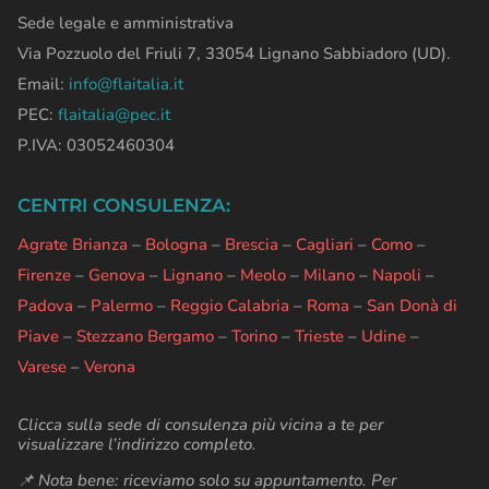
Sede legale e amministrativa
Via Pozzuolo del Friuli 7, 33054 Lignano Sabbiadoro (UD).
Email:
info@flaitalia.it
PEC:
flaitalia@pec.it
P.IVA: 03052460304
CENTRI CONSULENZA:
Agrate Brianza
–
Bologna
–
Brescia
–
Cagliari
–
Como
–
Firenze
–
Genova
–
Lignano
–
Meolo
–
Milano
–
Napoli
–
Padova
–
Palermo
–
Reggio Calabria
–
Roma
–
San Donà di
Piave
–
Stezzano Bergamo
–
Torino
–
Trieste
–
Udine
–
Varese
–
Verona
Clicca sulla sede di consulenza più vicina a te per
visualizzare l’indirizzo completo.
📌 Nota bene: riceviamo solo su appuntamento. Per